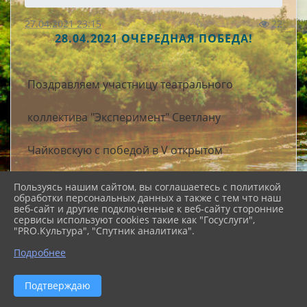
27.04.2021 23:15
22
28.04.2021 ОЧЕРЕДНАЯ ПОБЕДА!
Поздравляем участницу театрального
коллектива "Эксперимент" Светлану
Чайковскую с победой в V открытом
фестивале-конкурсе патриотической песни и
Пользуясь нашим сайтом, вы соглашаетесь с политикой
обработки персональных данных а также с тем что наш
веб-сайт и другие подключенные к веб-сайту сторонние
художественного слова, посвящённого
сервисы используют cookies такие как "Госуслуги",
"PRO.Культура", "Спутник аналитика".
памяти генерала армии, дважды героя
Подробнее
Советского Союза Ивана Даниловича
Подтверждаю