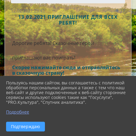
12.02.2021 23:41
17
13.02.2021 ПРИГЛАШЕНИЕ ДЛЯ ВСЕХ
РЕБЯТ!
Дорогие ребята! Сказочные герои
приглашают вас поиграть!
Скорее нажимайте сюда и отправляйтесь
в сказочную страну!
Пользуясь нашим сайтом, вы соглашаетесь с политикой
обработки персональных данных а также с тем что наш
веб-сайт и другие подключенные к веб-сайту сторонние
сервисы используют cookies такие как "Госуслуги",
"PRO.Культура", "Спутник аналитика".
Муниципальное бюджетное
учреждение "Центр культуры,
Подробнее
музейного и библиотечного
обслуживания"
Подтверждаю
муниципального образования