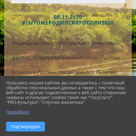
05.11.2020 00:14
35
05.11.2020
#ТЫТОЖЕРОДИЛСЯВРОССИИ2020
Подведены итоги VIII областного конкурса-
фестиваля театрализованной песни «Ты тоже
родился в России», посвященного 75-летию
Пользуясь нашим сайтом, вы соглашаетесь с политикой
Победы в Великой Отечественной войне 1941-
обработки персональных данных а также с тем что наш
веб-сайт и другие подключенные к веб-сайту сторонние
сервисы используют cookies такие как "Госуслуги",
1945 гг.
"PRO.Культура", "Спутник аналитика".
Дорогие конкурсанты! В этом году в конкурсе-
Подробнее
фестивале приняло участие 23 солиста и 22
вокальных коллектива. Жюри пришлось
Подтверждаю
нелегко, но все выступления оценены. Прежде
всего, хотим поблагодарить всех участников