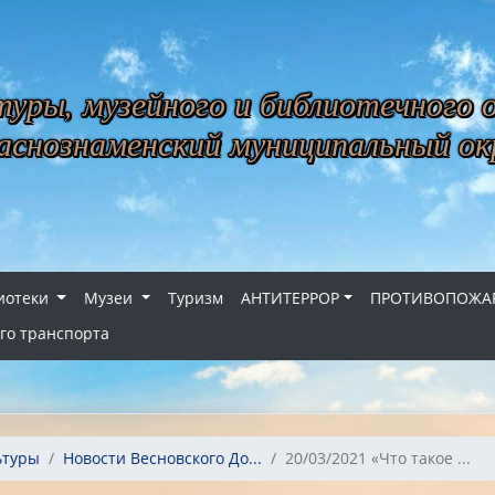
уры, музейного и библиотечного 
снознаменский муниципальный ок
иотеки
Музеи
Туризм
АНТИТЕРРОР
ПРОТИВОПОЖАР
го транспорта
ьтуры
Новости Весновского До...
20/03/2021 «Что такое ...