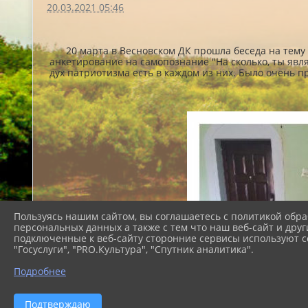
20.03.2021 05:46
20 марта в Весновском ДК прошла беседа на тему "
анкетирование на самопознание "На сколько, ты явля
дух патриотизма есть в каждом из них. Было очень 
Пользуясь нашим сайтом, вы соглашаетесь с политикой обра
персональных данных а также с тем что наш веб-сайт и друг
подключенные к веб-сайту сторонние сервисы используют co
"Госуслуги", "PRO.Культура", "Спутник аналитика".
Подробнее
Подтверждаю