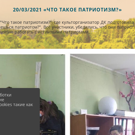
20/03/2021 «ЧТО ТАКОЕ ПАТРИОТИЗМ?»
Что такое патриотизм?", где культорганизатор ДК подготовила
ешься патриотом?". Все участники, убедились, что они патрио
приятно работать с истинными патриотами.
ботки
ие
okies такие как