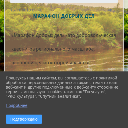
15.11.2019 09:40
26
МАРАФОН ДОБРЫХ ДЕЛ
«Марафон Добрых дел» - это добровольческая
квест-игра регионального масштаба,
основной целью которой является
вовлечение молодёжи в добровольческую
Пользуясь нашим сайтом, вы соглашаетесь с политикой
обработки персональных данных а также с тем что наш
веб-сайт и другие подключенные к веб-сайту сторонние
деятельность.
сервисы используют cookies такие как "Госуслуги",
"PRO.Культура", "Спутник аналитика".
Суть игры заключается в выполнении добрых
дел по разным направлениям в командах в
Подробнее
течение 10 дней. Команды могут выбирать как
добрые дела из предложенного списка, так и
Подтверждаю
придумывать свои. В команды могут входить
от 3 до 5 человек. Игра является