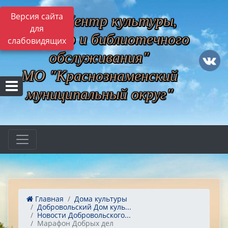
МБУ "Центр культуры,
Версия сайта
для
музейного и библиотечного
слабовидящих
обслуживания"
МО "Краснознаменский
муниципальный округ"
Главная
Дома культуры
Добровольский Дом куль...
Новости Добровольского...
Марафон Добрых дел