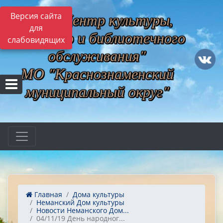
МБУ "Центр культуры,
Версия сайта
для
музейного и библиотечного
слабовидящих
обслуживания"
МО "Краснознаменский
муниципальный округ"
Главная
Дома культуры
Неманский Дом культуры
Новости Неманского Дом...
04/11/19 День народног...