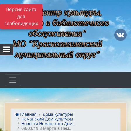
МБУ "Центр культуры,
Версия сайта
для
музейного и библиотечного
слабовидящих
обслуживания"
МО "Краснознаменский
муниципальный округ"
Главная
Дома культуры
Неманский Дом культуры
Новости Неманского Дом...
08/03/19 8 Марта в Нем...