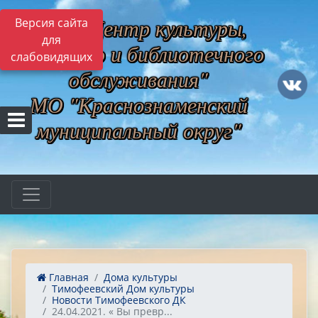
МБУ "Центр культуры,
Версия сайта
для
музейного и библиотечного
слабовидящих
обслуживания"
МО "Краснознаменский
муниципальный округ"
Главная
Дома культуры
Тимофеевский Дом культуры
Новости Тимофеевского ДК
24.04.2021. « Вы превр...