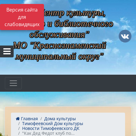
МБУ "Центр культуры,
Версия сайта
для
музейного и библиотечного
слабовидящих
обслуживания"
МО "Краснознаменский
муниципальный округ"
Главная
Дома культуры
Тимофеевский Дом культуры
Новости Тимофеевского ДК
"Как Дед Федот клуб по...