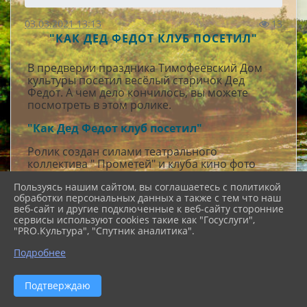
03.03.2021 13:13
13
"КАК ДЕД ФЕДОТ КЛУБ ПОСЕТИЛ"
В предверии праздника Тимофеевский Дом
культуры посетил весёлый старичок Дед
Федот. А чем дело кончилось, вы можете
посмотреть в этом ролике.
"Как Дед Федот клуб посетил"
Ролик создан силами театрального
коллектива " Прометей" и клуба кино фото
любителей "Объектив".
Пользуясь нашим сайтом, вы соглашаетесь с политикой
обработки персональных данных а также с тем что наш
Главные роли исполнили: Клубный работник -
веб-сайт и другие подключенные к веб-сайту сторонние
Л. Гринёва. Дед Федот М. Канайкина.
сервисы используют cookies такие как "Госуслуги",
"PRO.Культура", "Спутник аналитика".
Режиссёр постановщик О.Осмонова.
Подробнее
Подтверждаю
Муниципальное бюджетное