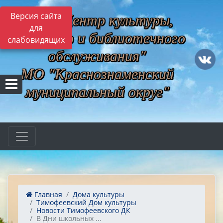
МБУ "Центр культуры,
Версия сайта
для
музейного и библиотечного
слабовидящих
обслуживания"
МО "Краснознаменский
муниципальный округ"
Главная
Дома культуры
Тимофеевский Дом культуры
Новости Тимофеевского ДК
​​​​​​​В Дни школьных ...