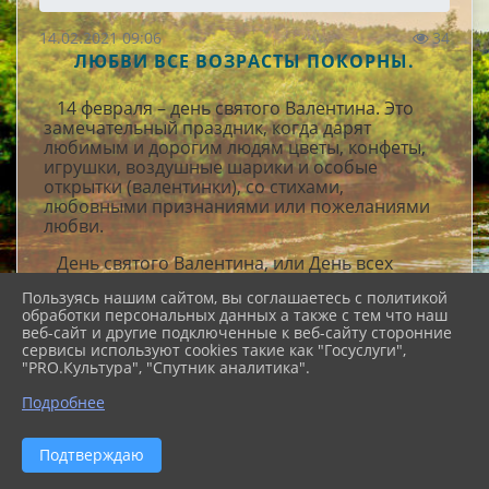
14.02.2021 09:06
34
ЛЮБВИ ВСЕ ВОЗРАСТЫ ПОКОРНЫ.
14 февраля – день святого Валентина. Это
замечательный праздник, когда дарят
любимым и дорогим людям цветы, конфеты,
игрушки, воздушные шарики и особые
открытки (валентинки), со стихами,
любовными признаниями или пожеланиями
любви.
День святого Валентина, или День всех
влюблённых - праздник, который отмечают
Пользуясь нашим сайтом, вы соглашаетесь с политикой
многие люди по всему миру. У нас в СДК
обработки персональных данных а также с тем что наш
сложилась традиция в этот день проводить
веб-сайт и другие подключенные к веб-сайту сторонние
вечер отдыха, посвящённый «Дню любви». Но
сервисы используют cookies такие как "Госуслуги",
в связи с ограничениями проведений
"PRO.Культура", "Спутник аналитика".
массовых мероприятий, праздник с большим
размахом мы провести не смогли. Тогда мы
Подробнее
решили организовать акцию «Любви все
возрасты покорны». Задачей акции является
Подтверждаю
сохранение семейных традиций,
формирование любви и уважения к семейным