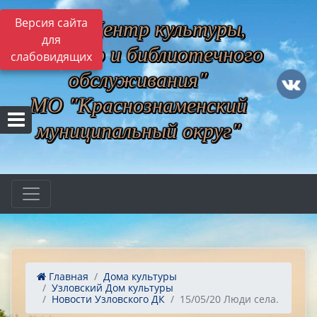
МБУ "Центр культуры,
Версия сайта
для
музейного и библиотечного
слабовидящих
обслуживания"
МО "Краснознаменский
муниципальный округ"
Главная
Дома культуры
Узловский Дом культуры
Новости Узловского ДК
15/05/20 Люди села.