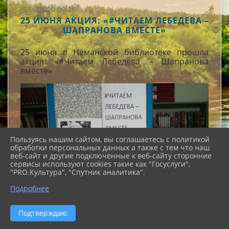
25.06.2020 09:25
25 ИЮНЯ АКЦИЯ: «#ЧИТАЕМ ЛЕБЕДЕВА –
ШАПРАНОВА ВМЕСТЕ»
25 июня в Неманской библиотеке прошла
акция: «#Читаем Лебедева – Шапранова
вместе»
Пользуясь нашим сайтом, вы соглашаетесь с политикой
обработки персональных данных а также с тем что наш
веб-сайт и другие подключенные к веб-сайту сторонние
сервисы используют cookies такие как "Госуслуги",
"PRO.Культура", "Спутник аналитика".
Подробнее
Подтверждаю