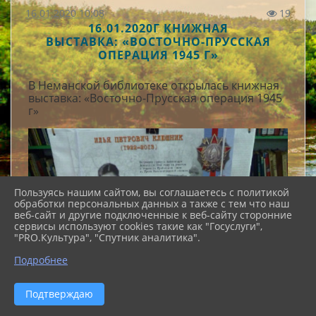
16.01.2020 10:08
19
16.01.2020Г КНИЖНАЯ
ВЫСТАВКА: «ВОСТОЧНО-ПРУССКАЯ
ОПЕРАЦИЯ 1945 Г»
В Неманской библиотеке открылась книжная
выставка: «Восточно-Прусская операция 1945
г»
Пользуясь нашим сайтом, вы соглашаетесь с политикой
обработки персональных данных а также с тем что наш
веб-сайт и другие подключенные к веб-сайту сторонние
сервисы используют cookies такие как "Госуслуги",
"PRO.Культура", "Спутник аналитика".
Подробнее
Подтверждаю