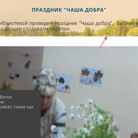
ПРАЗДНИК "ЧАША ДОБРА"
блиотекой проведен праздник "Чаша добра". Библиотек
 с детьми создавали поделки.
ботки
ие
okies такие как