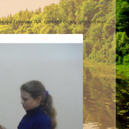
15
арь Гринева Л.А. сделала обзор детских книг,