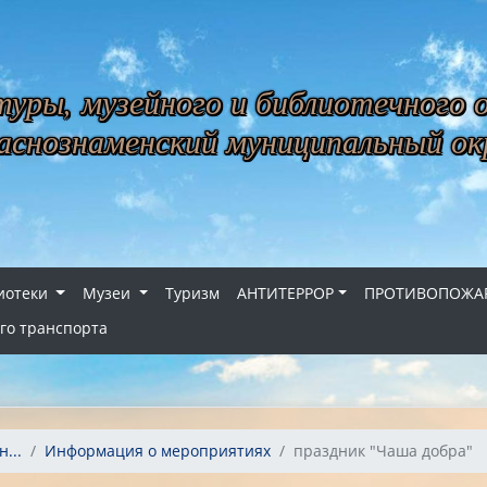
уры, музейного и библиотечного 
снознаменский муниципальный ок
иотеки
Музеи
Туризм
АНТИТЕРРОР
ПРОТИВОПОЖАР
го транспорта
...
Информация о мероприятиях
праздник "Чаша добра"