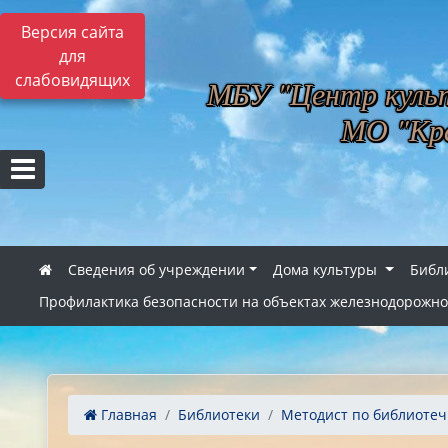
Версия сайта
для
слабовидящих
МБУ "Центр культ
МО "Кра
Сведения об учреждении
Дома культуры
Библ
Профилактика безопасности на объектах железнодорожно
Главная
Библиотеки
Методист по библиотечн