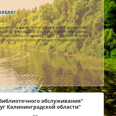
13
ОЯБРЯ?
ого это или мало? Этого вполне достаточно чтобы
о деду Морозу...Кстати, а вы знаете, чем сейчас
ямо сейчас заглянем в гости к дедушке Морозу и
 праздник Дед Мороз отмечает совсем скоро- 18
библиотечного обслуживания"
г Калининградской области"