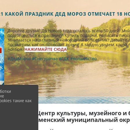
.21 КАКОЙ ПРАЗДНИК ДЕД МОРОЗ ОТМЕЧАЕТ 18 Н
Дорогие друзья! До Нового года осталось всего 50 дней! Мн
подготовиться к празднику! Купить подарки, написать письм
занимается наш главный новогодний волшебник? Давайте пр
посмотрим, как он проводит время! А заодно узнаем, какой
ноября.
НАЖИМАЙТЕ СЮДА
#ДедМороз
#Снегурочка
#ГДК
#волшебство
ботки
ие
okies такие как
реждение "Центр культуры, музейного и 
я "Краснознаменский муниципальный окру