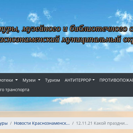
уры, музейного и библиотечного 
снознаменский муниципальный ок
иотеки
Музеи
Туризм
АНТИТЕРРОР
ПРОТИВОПОЖАР
го транспорта
туры
Новости Краснознаменск...
12.11.21 Какой праздни...