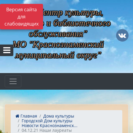
МБУ "Центр культуры,
Версия сайта
для
музейного и библиотечного
слабовидящих
обслуживания"
МО "Краснознаменский
муниципальный округ"
Главная
Дома культуры
Городской Дом культуры
Новости Краснознаменск...
04.12.21 Наши лауреаты